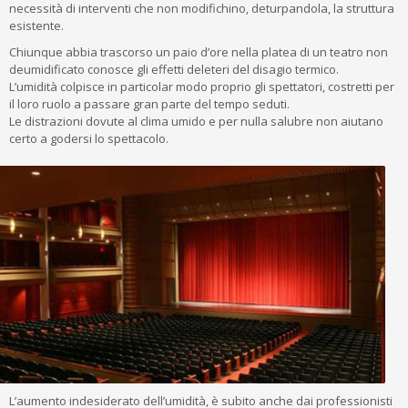
necessità di interventi che non modifichino, deturpandola, la struttura
esistente.
Chiunque abbia trascorso un paio d’ore nella platea di un teatro non
deumidificato conosce gli effetti deleteri del disagio termico.
L’umidità colpisce in particolar modo proprio gli spettatori, costretti per
il loro ruolo a passare gran parte del tempo seduti.
Le distrazioni dovute al clima umido e per nulla salubre non aiutano
certo a godersi lo spettacolo.
L’aumento indesiderato dell’umidità, è subito anche dai professionisti