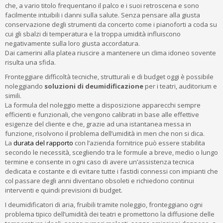
che, a vario titolo frequentano il palco e i suoi retroscena e sono
facilmente intuibili i danni sulla salute. Senza pensare alla giusta
conservazione degli strumenti da concerto come i pianoforti a coda su
cui gli sbalzi di temperatura e la troppa umidità influiscono
negativamente sulla loro giusta accordatura.
Dai camerini alla platea riuscire a mantenere un clima idoneo sovente
risulta una sfida.
Fronteggiare difficoltà tecniche, strutturali e di budget oggi è possibile
noleggiando
soluzioni di deumidificazione
per i teatri, auditorium e
simili.
La formula del noleggio mette a disposizione apparecchi sempre
efficienti e funzionali, che vengono calibrati in base alle effettive
esigenze del cliente e che, grazie ad una istantanea messa in
funzione, risolvono il problema dell’umidità in men che non si dica.
La
durata del rapporto
con l’azienda fornitrice può essere stabilita
secondo le necessità, scegliendo tra le formule a breve, medio o lungo
termine e consente in ogni caso di avere un’assistenza tecnica
dedicata e costante e di evitare tutte i fastidi connessi con impianti che
col passare degli anni diventano obsoleti e richiedono continui
interventi e quindi previsioni di budget.
I deumidificatori di aria, fruibili tramite noleggio, fronteggiano ogni
problema tipico dell’umidità dei teatri e promettono la diffusione delle