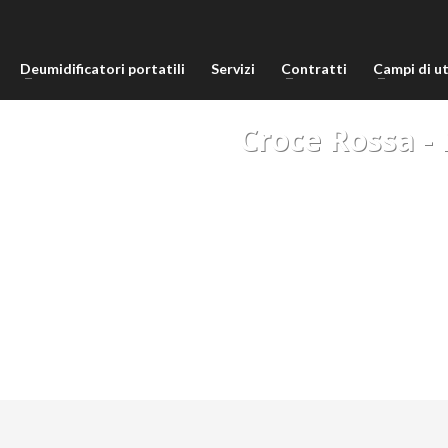
Deumidificatori portatili
Servizi
Contratti
Campi di ut
Croce Rossa -