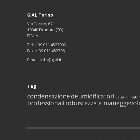
GiAL Torino
Via Torino, 67
10040 Druento (TO)
ITALIA
Tel: + 39 011 4527000
Fax: + 39 011 4527061
E-mail:
info@gial.it
Tag
condensazione
deumidificatori
deumidificator
professionali
robustezza e maneggevol