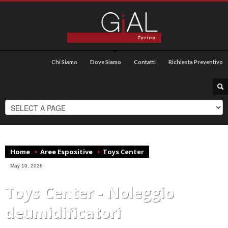
Chi Siamo
Dove Siamo
Contatti
Richiesta Preventivo
Home
Aree Espositive
Toys Center
May 10, 2026
Toys Center - Noleggio
deumidificatori